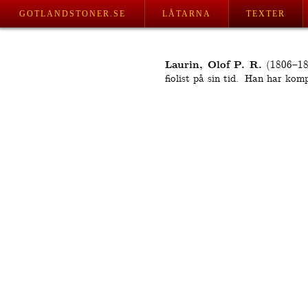
GOTLANDSTONER.SE
LÅTARNA
TEXTER
Laurin, Olof P. R.
(1806–188
fiolist på sin tid.
Han har komp