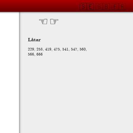
🇸🇪
🇬🇧
🇫🇷
☜
☞
Låtar
229
,
258
,
419
,
475
,
541
,
547
,
560
,
566
,
666