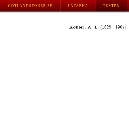
GOTLANDSTONER.SE
LÅTARNA
TEXTER
Köhler, A. L.
(1828—1907), 