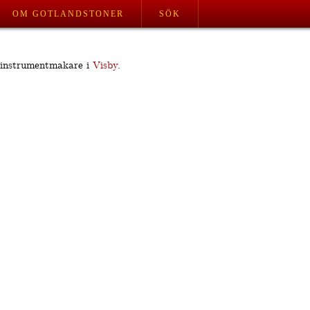
OM GOTLANDSTONER
SÖK
instrumentmakare i
Visby
.