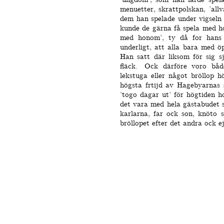
menuetter, skrattpolskan, ’allva
dem han spelade under vigseln 
kunde de gärna få spela med 
med honom’, ty då for hans s
underligt, att alla bara med 
Han satt där liksom för sig s
fläck.
Ock därföre voro båd
lekstuga eller något bröllop h
högsta frtijd av Hagebyarnas s
’togo dagar ut’ för högtiden h
det vara med hela gästabudet s
karlarna, far ock son, knöto s
bröllopet efter det andra ock e