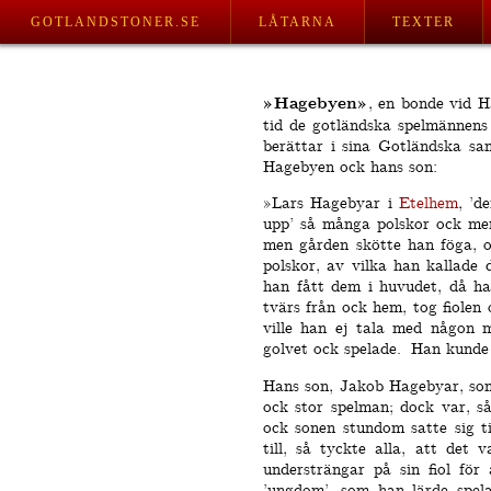
GOTLANDSTONER.SE
LÅTARNA
TEXTER
»Hagebyen»
, en bonde vid 
tid de gotländska spel­männens
berättar i sina Gotländska sam
Hagebyen ock hans son:
»Lars Hagebyar i
Etelhem
, ’d
upp’ så många polskor ock men
men gården skötte han föga, o
polskor, av vilka han kallade
han fått dem i huvudet, då ha
tvärs från ock hem, tog fiolen
ville han ej tala med någon 
golvet ock spelade.
Han kunde 
Hans son, Jakob Hagebyar, som 
ock stor spelman; dock var, så
ock sonen stundom satte sig ti
till, så tyckte alla, att det 
understrängar på sin fiol för
’ungdom’, som han lärde spela